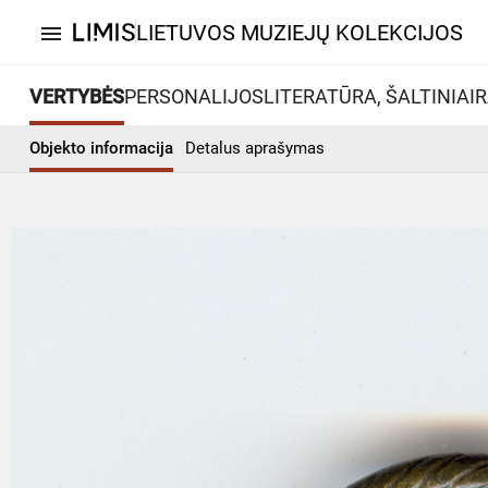
LIETUVOS MUZIEJŲ KOLEKCIJOS
menu
VERTYBĖS
PERSONALIJOS
LITERATŪRA, ŠALTINIAI
R
Objekto informacija
Detalus aprašymas