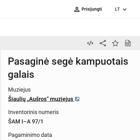
person_outline
expand_more
Prisijungti
LT
Pasaginė segė kampuotais
galais
Muziejus
Šiaulių „Aušros“ muziejus
Inventorinis numeris
ŠAM I–A 97/1
Pagaminimo data