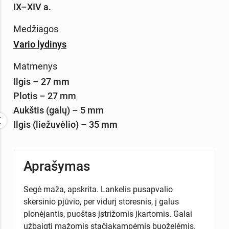
IX–XIV a.
Medžiagos
Vario lydinys
Matmenys
Ilgis – 27 mm
Plotis – 27 mm
Aukštis (galų) – 5 mm
Ilgis (liežuvėlio) – 35 mm
Aprašymas
Segė maža, apskrita. Lankelis pusapvalio
skersinio pjūvio, per vidurį storesnis, į galus
plonėjantis, puoštas įstrižomis įkartomis. Galai
užbaigti mažomis stačiakampėmis buoželėmis.