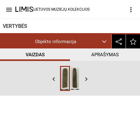
menu
more_vert
LIETUVOS MUZIEJŲ KOLEKCIJOS
VERTYBĖS
Objekto informacija
VAIZDAS
APRAŠYMAS
keyboard_arrow_left
keyboard_arrow_right