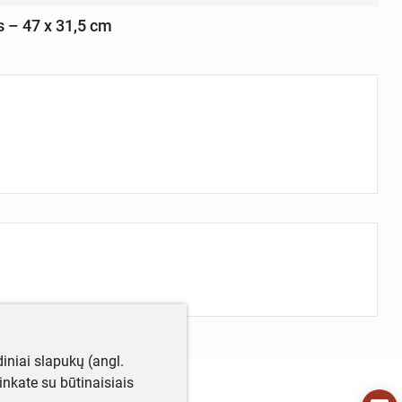
s – 47 x 31,5 cm
iniai slapukų (angl.
utinkate su būtinaisiais