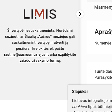
Matmen
Apra
Ši vertybė nesuskaitmeninta. Norėdami
sužinoti, ar Šiaulių „Aušros“ muziejus gali
suskaitmeninti vertybę ir atverti ją
Numeryje 
peržiūrai, kreipkitės el. paštu
rastine@ausrosmuziejus.lt
arba užpildykite
vaizdo užsakymo formą
.
Turite da
Parašyki
Slapukai
Lietuvos integralioje 
cookies
) tipai: būtinie