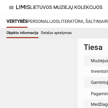
LIETUVOS MUZIEJŲ KOLEKCIJOS
menu
VERTYBĖS
PERSONALIJOS
LITERATŪRA, ŠALTINIAI
R
Objekto informacija
Detalus aprašymas
Tiesa
Muzieju
Inventor
Gamintoja
Pagamin
Medžiag