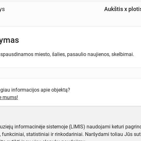
ys
Aukštis x ploti
šymas
spausdinamos miesto, šalies, pasaulio naujienos, skelbimai.
ugiau informacijos apie objektą?
te mums!
muziejų informacinėje sistemoje (LIMIS) naudojami keturi pagrind
ji, funkciniai, statistiniai ir rinkodariniai. Naršydami toliau Jūs s