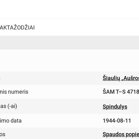
AKTAŽODŽIAI
s
Šiaulių „Aušr
inis numeris
ŠAM T–S 4718
s (-ai)
Spindulys
imo data
1944-08-11
os
Spaudos popie