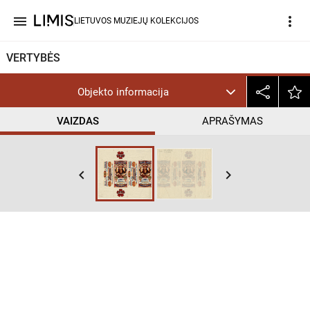
menu
more_vert
LIETUVOS MUZIEJŲ KOLEKCIJOS
VERTYBĖS
Objekto informacija
VAIZDAS
APRAŠYMAS
keyboard_arrow_left
keyboard_arrow_right