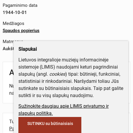
Pagaminimo data
1944-10-01
Medžiagos
Spaudos popierius
Matmenys
Aukštis x plotis – 47 x 31,5 cm
Slapukai
Lietuvos integralioje muziejų informacinėje
sistemoje (LIMIS) naudojami keturi pagrindiniai
Aprašymas
slapukų (angl.
cookies
) tipai: būtinieji, funkciniai,
statistiniai ir rinkodariniai. Naršydami toliau Jūs
Numeryje spausdinamos miesto, šalies, pasaulio
sutinkate su būtinaisiais slapukais. Taip pat galite
naujienos, skelbimai.
sutikti ir su visų slapukų naudojimu.
Sužinokite daugiau apie LIMIS privatumo ir
slapukų politiką.
Turite daugiau informacijos apie objektą?
SUTINKU su būtinaisiais
Parašykite mums!