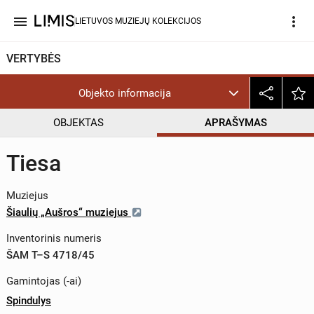
menu
more_vert
LIETUVOS MUZIEJŲ KOLEKCIJOS
VERTYBĖS
Objekto informacija
OBJEKTAS
APRAŠYMAS
Tiesa
Muziejus
Šiaulių „Aušros“ muziejus
Inventorinis numeris
ŠAM T–S 4718/45
Gamintojas (-ai)
Spindulys