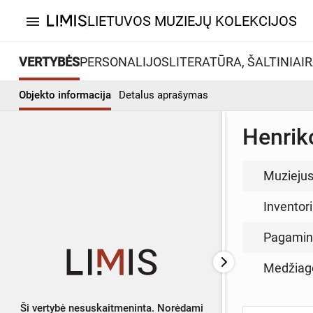
LIETUVOS MUZIEJŲ KOLEKCIJOS
menu
VERTYBĖS
PERSONALIJOS
LITERATŪRA, ŠALTINIAI
R
Objekto informacija
Detalus aprašymas
Henrik
Muzieju
Inventor
Pagamin
Medžiag
Ši vertybė nesuskaitmeninta. Norėdami