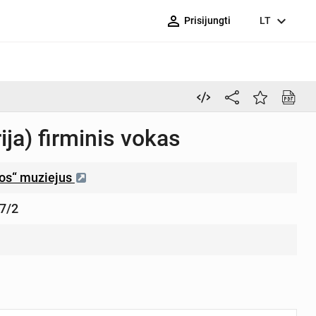
person_outline
expand_more
Prisijungti
LT
ja) firminis vokas
ros“ muziejus
7/2