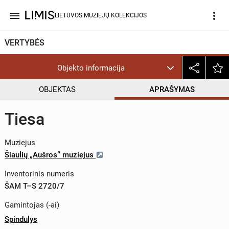
menu
more_vert
LIETUVOS MUZIEJŲ KOLEKCIJOS
VERTYBĖS
Objekto informacija
OBJEKTAS
APRAŠYMAS
Tiesa
Muziejus
Šiaulių „Aušros“ muziejus
Inventorinis numeris
ŠAM T–S 2720/7
Gamintojas (-ai)
Spindulys