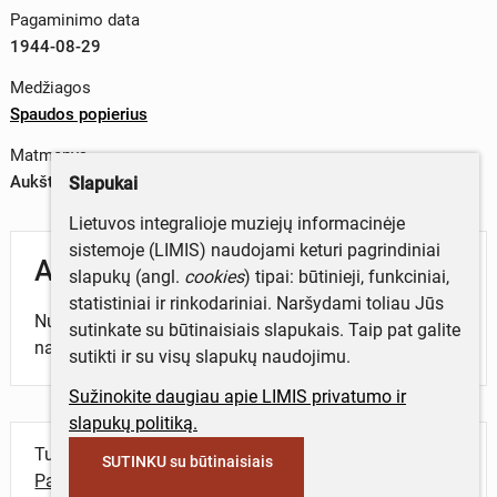
Pagaminimo data
1944-08-29
Medžiagos
Spaudos popierius
Matmenys
Aukštis x plotis – 46,6 x 31,2 cm
Slapukai
Lietuvos integralioje muziejų informacinėje
sistemoje (LIMIS) naudojami keturi pagrindiniai
Aprašymas
slapukų (angl.
cookies
) tipai: būtinieji, funkciniai,
statistiniai ir rinkodariniai. Naršydami toliau Jūs
Numeryje spausdinamos miesto, šalies, pasaulio
sutinkate su būtinaisiais slapukais. Taip pat galite
naujienos, skelbimai.
sutikti ir su visų slapukų naudojimu.
Sužinokite daugiau apie LIMIS privatumo ir
slapukų politiką.
Turite daugiau informacijos apie objektą?
SUTINKU su būtinaisiais
Parašykite mums!