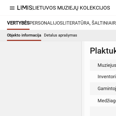
LIETUVOS MUZIEJŲ KOLEKCIJOS
menu
VERTYBĖS
PERSONALIJOS
LITERATŪRA, ŠALTINIAI
R
Objekto informacija
Detalus aprašymas
Plaktu
Muzieju
Inventor
Gamintoja
Medžiag