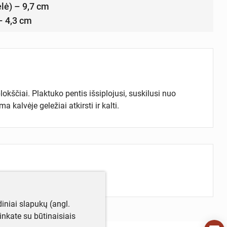
ėlė) – 9,7 cm
 – 4,3 cm
okščiai. Plaktuko pentis išsiplojusi, suskilusi nuo
kalvėje geležiai atkirsti ir kalti.
iniai slapukų (angl.
utinkate su būtinaisiais