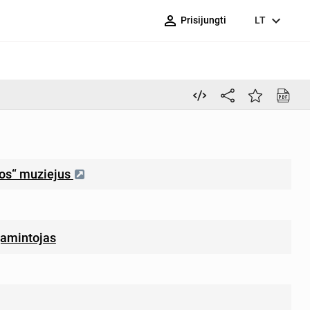
person_outline
expand_more
Prisijungti
LT
ros“ muziejus
amintojas