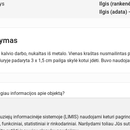
ys
Ilgis (ranken
Ilgis (adata)
šymas
kalvio darbo, nukaltas iš metalo. Vienas kraštas nusmailintas pl
uryje padaryta 3 x 1,5 cm pailga skylė kotui įdėti. Buvo naudojama 
ugiau informacijos apie objektą?
te mums!
muziejų informacinėje sistemoje (LIMIS) naudojami keturi pagrind
ji, funkciniai, statistiniai ir rinkodariniai. Naršydami toliau Jūs s