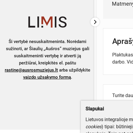
Matmen
Apra
Ši vertybė nesuskaitmeninta. Norėdami
sužinoti, ar Šiaulių „Aušros“ muziejus gali
Plaktukas 
suskaitmeninti vertybę ir atverti ją
darbo. Vid
peržiūrai, kreipkitės el. paštu
rastine@ausrosmuziejus.lt
arba užpildykite
vaizdo užsakymo formą
.
Turite da
Parašyki
Slapukai
Lietuvos integralioje 
cookies
) tipai: būtinie