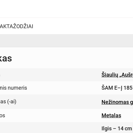
AKTAŽODŽIAI
kas
s
Šiaulių „Auš
inis numeris
ŠAM E–Į 185
s (-ai)
Nežinomas g
os
Metalas
Ilgis – 14 cm