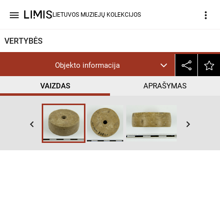
menu
more_vert
LIETUVOS MUZIEJŲ KOLEKCIJOS
VERTYBĖS
Objekto informacija
VAIZDAS
APRAŠYMAS
keyboard_arrow_left
keyboard_arrow_right