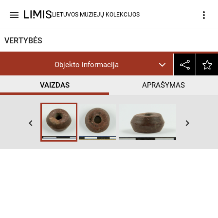
menu
more_vert
LIETUVOS MUZIEJŲ KOLEKCIJOS
VERTYBĖS
Objekto informacija
VAIZDAS
APRAŠYMAS
keyboard_arrow_left
keyboard_arrow_right