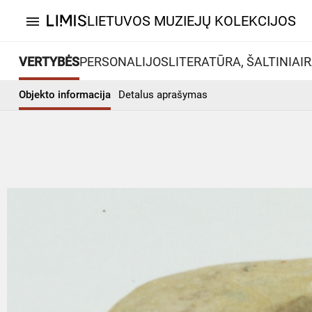
LIETUVOS MUZIEJŲ KOLEKCIJOS
menu
VERTYBĖS
PERSONALIJOS
LITERATŪRA, ŠALTINIAI
R
Objekto informacija
Detalus aprašymas