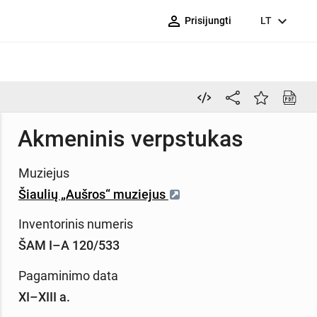
person_outline
expand_more
Prisijungti
LT
Akmeninis verpstukas
Muziejus
Šiaulių „Aušros“ muziejus
Inventorinis numeris
ŠAM I–A 120/533
Pagaminimo data
XI–XIII a.