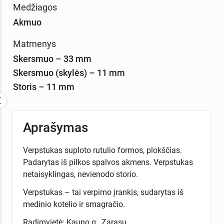
Medžiagos
Akmuo
Matmenys
Skersmuo – 33 mm
Skersmuo (skylės) – 11 mm
Storis – 11 mm
Aprašymas
Verpstukas suploto rutulio formos, plokščias.
Padarytas iš pilkos spalvos akmens. Verpstukas
netaisyklingas, nevienodo storio.
Verpstukas – tai verpimo įrankis, sudarytas iš
medinio kotelio ir smagračio.
Radimvietė: Kauno g., Zarasų