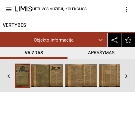
menu
more_vert
LIETUVOS MUZIEJŲ KOLEKCIJOS
VERTYBĖS
Objekto informacija
VAIZDAS
APRAŠYMAS
keyboard_arrow_left
keyboard_arrow_right