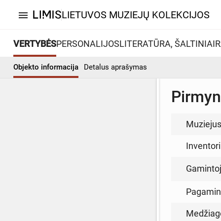
LIETUVOS MUZIEJŲ KOLEKCIJOS
menu
VERTYBĖS
PERSONALIJOS
LITERATŪRA, ŠALTINIAI
R
Objekto informacija
Detalus aprašymas
Pirmyn
Muzieju
Inventor
Gamintoja
Pagamin
Medžiag