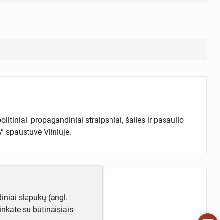
iniai propagandiniai straipsniai, šalies ir pasaulio
“ spaustuvė Vilniuje.
iniai slapukų (angl.
utinkate su būtinaisiais