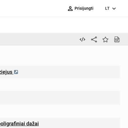
person_outline
expand_more
Prisijungti
LT
ziejus
oligrafiniai dažai