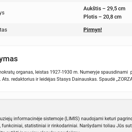
Aukštis – 29,5 cm
ys
Plotis – 20,8 cm
tas
Pirmyn!
šymas
okratų organas, leistas 1927-1930 m. Numeryje spausdinami polit
. Ats. redaktorius ir leidėjas Stasys Dainauskas. Spaudė „ZORZA
ugiau informacijos apie objektą?
muziejų informacinėje sistemoje (LIMIS) naudojami keturi pagrind
te mums!
ji, funkciniai, statistiniai ir rinkodariniai. Naršydami toliau Jūs s