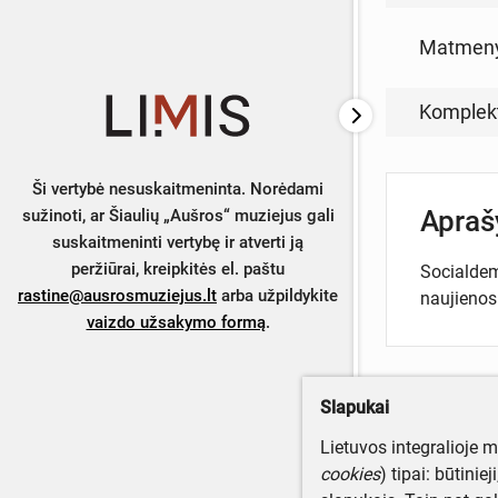
Matmen
Komplek
Ši vertybė nesuskaitmeninta. Norėdami
Apra
sužinoti, ar Šiaulių „Aušros“ muziejus gali
suskaitmeninti vertybę ir atverti ją
peržiūrai, kreipkitės el. paštu
Socialdem
rastine@ausrosmuziejus.lt
arba užpildykite
naujienos
vaizdo užsakymo formą
.
Slapukai
Turite da
Lietuvos integralioje 
Parašyki
cookies
) tipai: būtinie