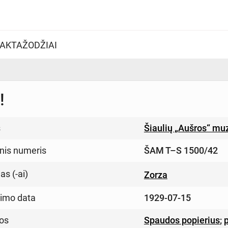
AKTAŽODŽIAI
!
s
Šiaulių „Aušros“ mu
inis numeris
ŠAM T–S 1500/42
s (-ai)
Zorza
imo data
1929-07-15
os
Spaudos popierius
;
p