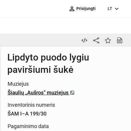
person_outline
expand_more
Prisijungti
LT
Lipdyto puodo lygiu
paviršiumi šukė
Muziejus
Šiaulių „Aušros“ muziejus
Inventorinis numeris
ŠAM I–A 199/30
Pagaminimo data