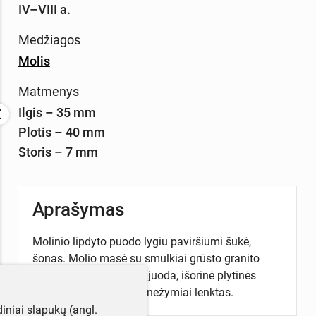
IV–VIII a.
Medžiagos
Molis
Matmenys
Ilgis – 35 mm
Plotis – 40 mm
Storis – 7 mm
Aprašymas
Molinio lipdyto puodo lygiu paviršiumi šukė,
šonas. Molio masė su smulkiai grūsto granito
priemaiša. Vidinė pusė juoda, išorinė plytinės
spalvos. Šukės profilis nežymiai lenktas.
iniai slapukų (angl.