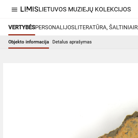
LIETUVOS MUZIEJŲ KOLEKCIJOS
menu
VERTYBĖS
PERSONALIJOS
LITERATŪRA, ŠALTINIAI
R
Objekto informacija
Detalus aprašymas