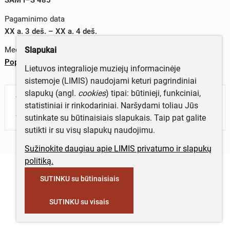
Pagaminimo data
XX a. 3 deš. – XX a. 4 deš.
Slapukai
Medžiagos
Popierius
Lietuvos integralioje muziejų informacinėje
sistemoje (LIMIS) naudojami keturi pagrindiniai
slapukų (angl.
cookies
) tipai: būtinieji, funkciniai,
Turite daugiau informacijos apie objektą?
statistiniai ir rinkodariniai. Naršydami toliau Jūs
Parašykite mums!
sutinkate su būtinaisiais slapukais. Taip pat galite
sutikti ir su visų slapukų naudojimu.
Sužinokite daugiau apie LIMIS privatumo ir slapukų
politiką.
SUTINKU su būtinaisiais
SUTINKU su visais