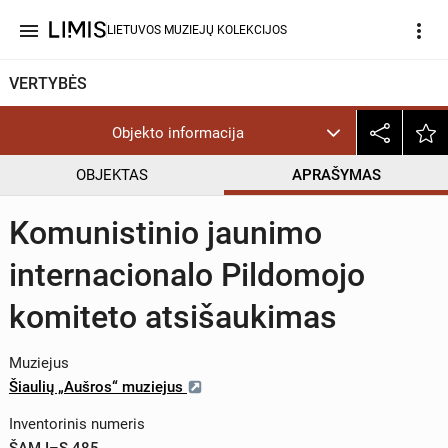
menu
more_vert
LIETUVOS MUZIEJŲ KOLEKCIJOS
VERTYBĖS
Objekto informacija
OBJEKTAS
APRAŠYMAS
Komunistinio jaunimo
internacionalo Pildomojo
komiteto atsišaukimas
Muziejus
Šiaulių „Aušros“ muziejus
Inventorinis numeris
ŠAM I–S 485