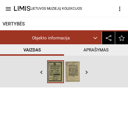
menu
more_vert
LIETUVOS MUZIEJŲ KOLEKCIJOS
VERTYBĖS
Objekto informacija
VAIZDAS
APRAŠYMAS
keyboard_arrow_left
keyboard_arrow_right