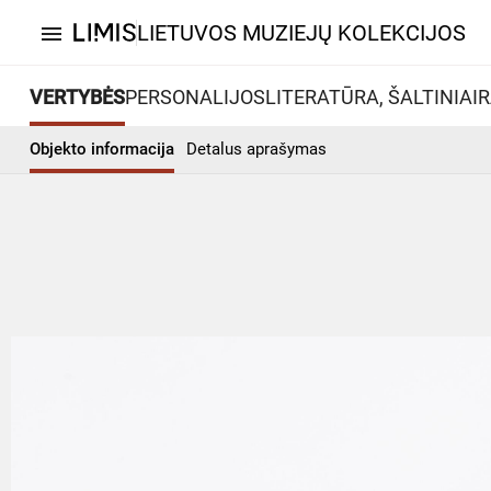
LIETUVOS MUZIEJŲ KOLEKCIJOS
menu
VERTYBĖS
PERSONALIJOS
LITERATŪRA, ŠALTINIAI
R
Objekto informacija
Detalus aprašymas