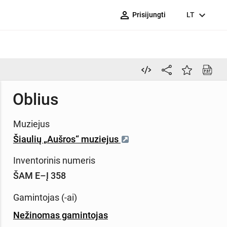
person_outline
expand_more
Prisijungti
LT
Oblius
Muziejus
Šiaulių „Aušros“ muziejus
Inventorinis numeris
ŠAM E–Į 358
Gamintojas (-ai)
Nežinomas gamintojas