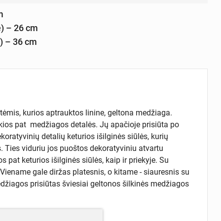
m
ė) – 26 cm
i) – 36 cm
tėmis, kurios aptrauktos linine, geltona medžiaga.
okios pat medžiagos detalės. Jų apačioje prisiūta po
ratyvinių detalių keturios išilginės siūlės, kurių
 Ties viduriu jos puoštos dekoratyviniu atvartu
pat keturios išilginės siūlės, kaip ir priekyje. Su
Viename gale diržas platesnis, o kitame - siauresnis su
žiagos prisiūtas šviesiai geltonos šilkinės medžiagos
a Kurtuvėnuose apie 1934 m.