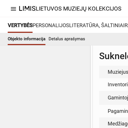
LIETUVOS MUZIEJŲ KOLEKCIJOS
menu
VERTYBĖS
PERSONALIJOS
LITERATŪRA, ŠALTINIAI
R
Objekto informacija
Detalus aprašymas
Suknel
Muzieju
Inventor
Gamintoja
Pagamin
Medžiag