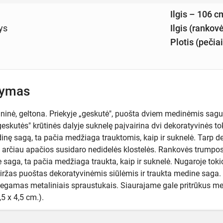
Ilgis – 106 c
ys
Ilgis (rankov
Plotis (pečia
šymas
lininė, geltona. Priekyje „geskutė", puošta dviem medinėmis sagu
eskutės" krūtinės dalyje suknelę paįvairina dvi dekoratyvinės t
nę sagą, ta pačia medžiaga trauktomis, kaip ir suknelė. Tarp deko
 arčiau apačios susidaro nedidelės klostelės. Rankovės trumpos.
saga, ta pačia medžiaga traukta, kaip ir suknelė. Nugaroje tokios 
Diržas puoštas dekoratyvinėmis siūlėmis ir traukta medine saga. 
egamas metaliniais spraustukais. Siaurajame gale pritrūkus med
,5 x 4,5 cm.).
lena Skablauskaitė - Vaitiekūnienė (g. 1904 m.), mokytojaudam