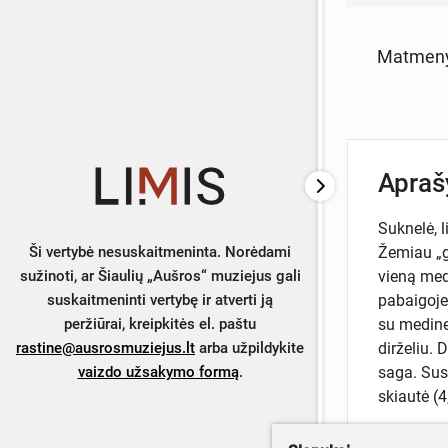
Matmen
Apra
Suknelė, 
Žemiau „g
Ši vertybė nesuskaitmeninta. Norėdami
vieną medi
sužinoti, ar Šiaulių „Aušros“ muziejus gali
pabaigoje
suskaitmeninti vertybę ir atverti ją
su medine 
peržiūrai, kreipkitės el. paštu
dirželiu. 
rastine@ausrosmuziejus.lt
arba užpildykite
saga. Sus
vaizdo užsakymo formą
.
skiautė (4
Nešiojo E