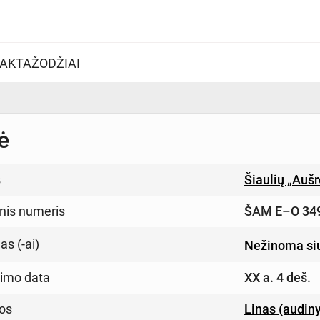
AKTAŽODŽIAI
ė
s
Šiaulių „Auš
inis numeris
ŠAM E–O 34
s (-ai)
Nežinoma si
imo data
XX a. 4 deš.
os
Linas (audin