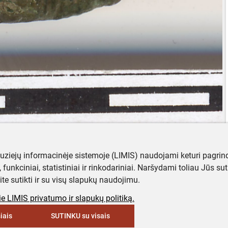
muziejų informacinėje sistemoje (LIMIS) naudojami keturi pagrind
ji, funkciniai, statistiniai ir rinkodariniai. Naršydami toliau Jūs s
ite sutikti ir su visų slapukų naudojimu.
e LIMIS privatumo ir slapukų politiką.
iais
SUTINKU su visais
keyboard_arrow_up