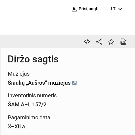
person_outline
expand_more
Prisijungti
LT
Diržo sagtis
Muziejus
Šiaulių „Aušros“ muziejus
Inventorinis numeris
ŠAM A–L 157/2
Pagaminimo data
X–XII a.