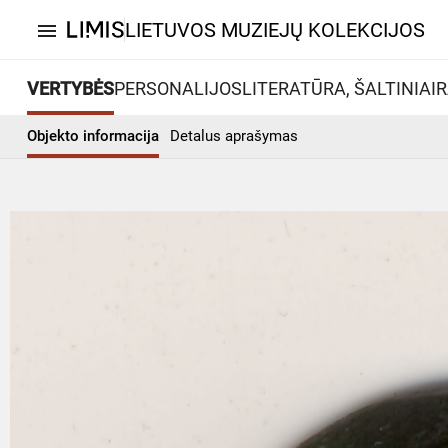
LIETUVOS MUZIEJŲ KOLEKCIJOS
menu
VERTYBĖS
PERSONALIJOS
LITERATŪRA, ŠALTINIAI
R
Objekto informacija
Detalus aprašymas