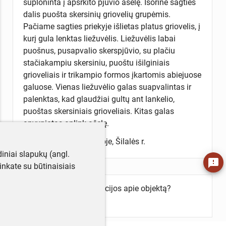
suploninta į apsrkito pjūvio ašelę. Išorinė sagties
dalis puošta skersinių griovelių grupėmis.
Pačiame sagties priekyje išlietas platus griovelis, į
kurį gula lenktas liežuvėlis. Liežuvėlis labai
puošnus, pusapvalio skerspjūvio, su plačiu
stačiakampiu skersiniu, puoštu išilginiais
grioveliais ir trikampio formos įkartomis abiejuose
galuose. Vienas liežuvėlio galas suapvalintas ir
palenktas, kad glaudžiai gultų ant lankelio,
puoštas skersiniais grioveliais. Kitas galas
apvyniotas aplink ašelę.
Atsitiktinai rasta Upynoje, Šilalės r.
iniai slapukų (angl.
feedback
utinkate su būtinaisiais
Turite daugiau informacijos apie objektą?
Parašykite mums!