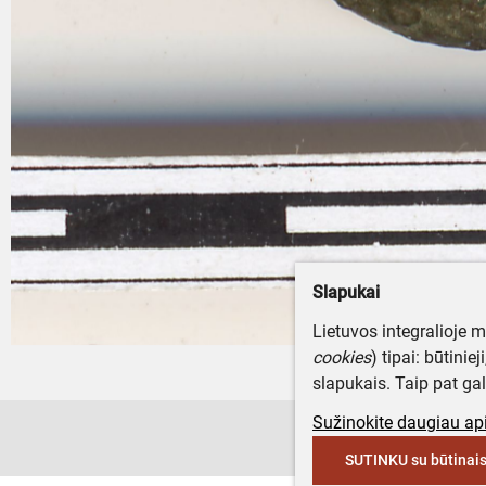
Slapukai
Lietuvos integralioje 
cookies
) tipai: būtinie
slapukais. Taip pat gal
Sužinokite daugiau api
SUTINKU su būtinais