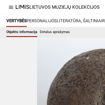
LIETUVOS MUZIEJŲ KOLEKCIJOS
menu
VERTYBĖS
PERSONALIJOS
LITERATŪRA, ŠALTINIAI
R
Objekto informacija
Detalus aprašymas