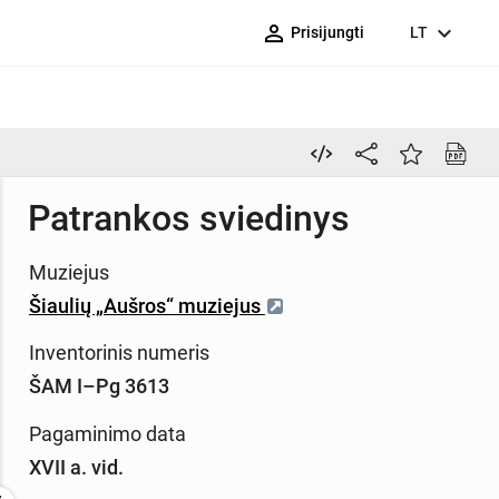
person_outline
expand_more
Prisijungti
LT
Patrankos sviedinys
Muziejus
Šiaulių „Aušros“ muziejus
Inventorinis numeris
ŠAM I–Pg 3613
Pagaminimo data
XVII a. vid.