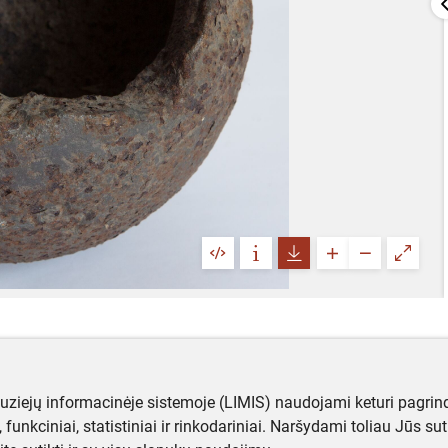
muziejų informacinėje sistemoje (LIMIS) naudojami keturi pagrind
ji, funkciniai, statistiniai ir rinkodariniai. Naršydami toliau Jūs s