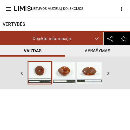
menu
more_vert
LIETUVOS MUZIEJŲ KOLEKCIJOS
VERTYBĖS
Objekto informacija
VAIZDAS
APRAŠYMAS
keyboard_arrow_left
keyboard_arrow_right