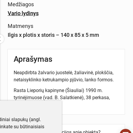
Medžiagos
Vario lydinys
Matmenys
Ilgis x plotis x storis – 140 x 85 x 5 mm
Aprašymas
Neapdirbta žalvario juostelė, žaliavinė, plokščia,
netaisyklinko ketrukampio pjūvio, lanko formos.
Rasta Lieporių kapinyne (Šiauliai) 1990 m.
tyrinėjimuose (vad. B. Salatkienė), 38 perkasa,
kvadratas 5B.
iniai slapukų (angl.
utinkate su būtinaisiais
Turite daugiau informacijos apie objektą?