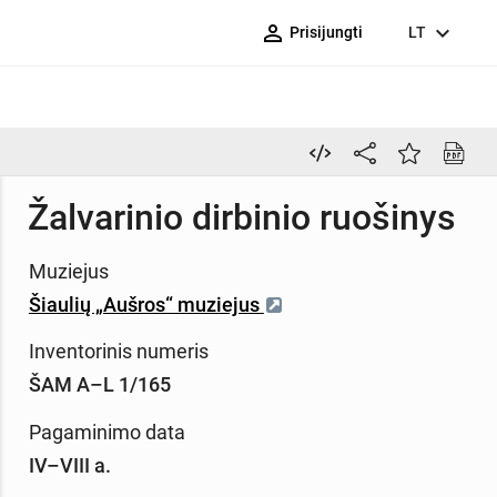
person_outline
expand_more
Prisijungti
LT
Žalvarinio dirbinio ruošinys
Muziejus
Šiaulių „Aušros“ muziejus
Inventorinis numeris
ŠAM A–L 1/165
Pagaminimo data
IV–VIII a.