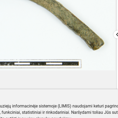
muziejų informacinėje sistemoje (LIMIS) naudojami keturi pagrind
ji, funkciniai, statistiniai ir rinkodariniai. Naršydami toliau Jūs s