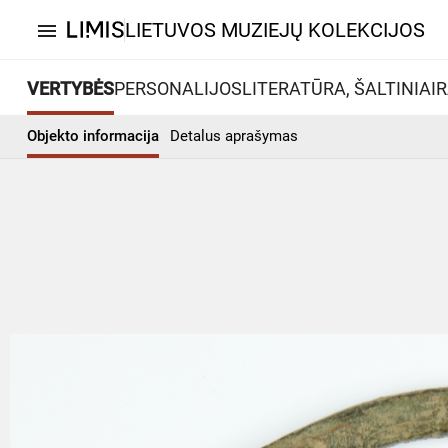
LIETUVOS MUZIEJŲ KOLEKCIJOS
menu
VERTYBĖS
PERSONALIJOS
LITERATŪRA, ŠALTINIAI
R
Objekto informacija
Detalus aprašymas