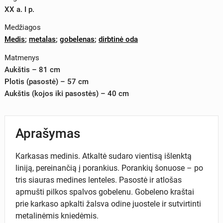
XX a. I p.
Medžiagos
Medis
;
metalas
;
gobelenas
;
dirbtinė oda
Matmenys
Aukštis – 81 cm
Plotis (pasostė) – 57 cm
Aukštis (kojos iki pasostės) – 40 cm
Aprašymas
Karkasas medinis. Atkaltė sudaro vientisą išlenktą
liniją, pereinančią į porankius. Porankių šonuose – po
tris siauras medines lenteles. Pasostė ir atlošas
apmušti pilkos spalvos gobelenu. Gobeleno kraštai
prie karkaso apkalti žalsva odine juostele ir sutvirtinti
metalinėmis kniedėmis.