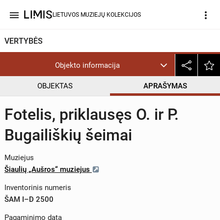
menu
more_vert
LIETUVOS MUZIEJŲ KOLEKCIJOS
VERTYBĖS
Objekto informacija
OBJEKTAS
APRAŠYMAS
Fotelis, priklausęs O. ir P.
Bugailiškių šeimai
Muziejus
Šiaulių „Aušros“ muziejus
Inventorinis numeris
ŠAM I–D 2500
Pagaminimo data