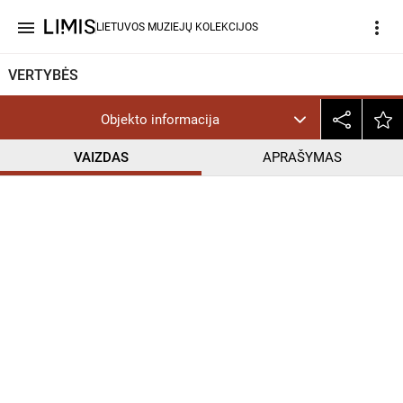
menu
more_vert
LIETUVOS MUZIEJŲ KOLEKCIJOS
VERTYBĖS
Objekto informacija
VAIZDAS
APRAŠYMAS