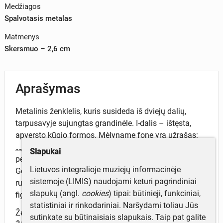
Medžiagos
Spalvotasis metalas
Matmenys
Skersmuo – 2,6 cm
Aprašymas
Metalinis ženklelis, kuris susideda iš dviejų dalių,
tarpusavyje sujungtas grandinėle. I-dalis – ištęsta,
apversto kūgio formos. Mėlyname fone yra užrašas:
„„ДОСAАФ“. II-oji dalis – apskritimas, įrėmintas
Slapukai
penkiomis tarpusavyje nesujungtomis briaunomis.
Lietuvos integralioje muziejų informacinėje
Geltonos spalvos. Apskritimo pakraščiu eina užrašas
sistemoje (LIMIS) naudojami keturi pagrindiniai
rusų kalba. Apskritimo viduryje pavaizduotos įvairios
slapukų (angl.
cookies
) tipai: būtinieji, funkciniai,
figūros, o viršuje penkiakampė žvaigždė.
statistiniai ir rinkodariniai. Naršydami toliau Jūs
Ženklelis priklausė sovietiniam generolui Jonui
sutinkate su būtinaisiais slapukais. Taip pat galite