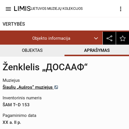
menu
more_vert
LIETUVOS MUZIEJŲ KOLEKCIJOS
VERTYBĖS
Objekto informacija
OBJEKTAS
APRAŠYMAS
Ženklelis „ДОСAАФ“
Muziejus
Šiaulių „Aušros“ muziejus
Inventorinis numeris
ŠAM T–D 153
Pagaminimo data
XX a. II p.