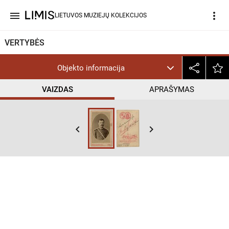
menu
more_vert
LIETUVOS MUZIEJŲ KOLEKCIJOS
VERTYBĖS
Objekto informacija
VAIZDAS
APRAŠYMAS
keyboard_arrow_left
keyboard_arrow_right