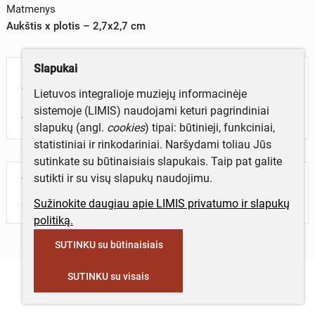
Matmenys
Aukštis x plotis – 2,7x2,7 cm
Slapukai
Aprašymas
Lietuvos integralioje muziejų informacinėje
sistemoje (LIMIS) naudojami keturi pagrindiniai
Atminimo ženklas „СССР 50“.
slapukų (angl.
cookies
) tipai: būtinieji, funkciniai,
statistiniai ir rinkodariniai. Naršydami toliau Jūs
sutinkate su būtinaisiais slapukais. Taip pat galite
sutikti ir su visų slapukų naudojimu.
Turite daugiau informacijos apie objektą?
Parašykite mums!
Sužinokite daugiau apie LIMIS privatumo ir slapukų
politiką.
SUTINKU su būtinaisiais
SUTINKU su visais