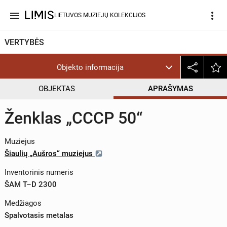
menu
more_vert
LIETUVOS MUZIEJŲ KOLEKCIJOS
VERTYBĖS
Objekto informacija
OBJEKTAS
APRAŠYMAS
Ženklas „СССР 50“
Muziejus
Šiaulių „Aušros“ muziejus
Inventorinis numeris
ŠAM T–D 2300
Medžiagos
Spalvotasis metalas