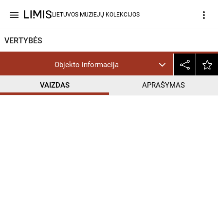
menu
more_vert
LIETUVOS MUZIEJŲ KOLEKCIJOS
VERTYBĖS
Objekto informacija
VAIZDAS
APRAŠYMAS