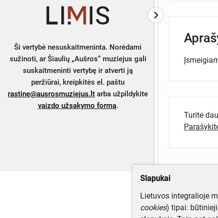
Apra
Ši vertybė nesuskaitmeninta. Norėdami
sužinoti, ar Šiaulių „Aušros“ muziejus gali
Įsmeigiam
suskaitmeninti vertybę ir atverti ją
peržiūrai, kreipkitės el. paštu
rastine@ausrosmuziejus.lt
arba užpildykite
vaizdo užsakymo formą
.
Turite da
Parašyki
Slapukai
Lietuvos integralioje 
cookies
) tipai: būtinie