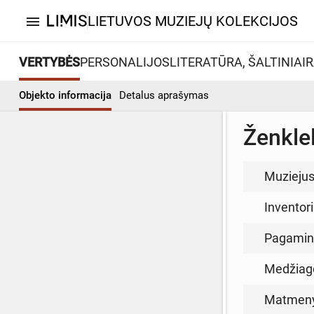
LIETUVOS MUZIEJŲ KOLEKCIJOS
menu
VERTYBĖS
PERSONALIJOS
LITERATŪRA, ŠALTINIAI
R
Objekto informacija
Detalus aprašymas
Ženkle
Muzieju
Inventor
Pagamin
Medžiag
Matmen