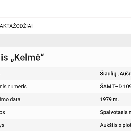
AKTAŽODŽIAI
lis „Kelmė“
s
Šiaulių „Auš
inis numeris
ŠAM T–D 10
imo data
1979 m.
os
Spalvotasis 
ys
Aukštis x plo