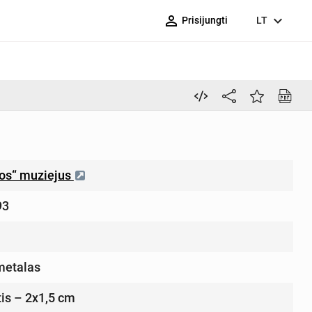
person_outline
expand_more
Prisijungti
LT
ros“ muziejus
93
metalas
tis – 2x1,5 cm