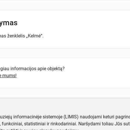
šymas
as ženklelis „Kelmė“.
ugiau informacijos apie objektą?
te mums!
muziejų informacinėje sistemoje (LIMIS) naudojami keturi pagrind
ji, funkciniai, statistiniai ir rinkodariniai. Naršydami toliau Jūs s