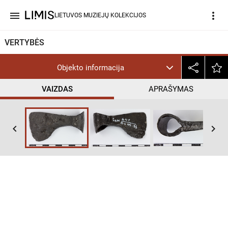
menu
more_vert
LIETUVOS MUZIEJŲ KOLEKCIJOS
VERTYBĖS
Objekto informacija
VAIZDAS
APRAŠYMAS
keyboard_arrow_left
keyboard_arrow_right