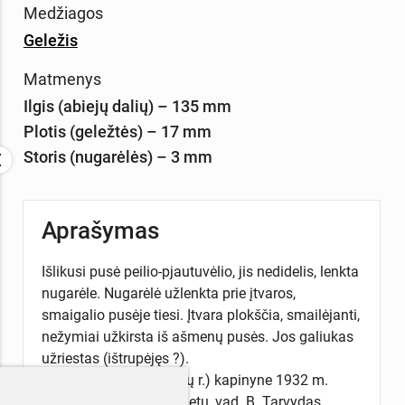
Medžiagos
Geležis
Matmenys
Ilgis (abiejų dalių) – 135 mm
Plotis (geležtės) – 17 mm
Storis (nugarėlės) – 3 mm
Aprašymas
Išlikusi pusė peilio-pjautuvėlio, jis nedidelis, lenkta
nugarėle. Nugarėlė užlenkta prie įtvaros,
smaigalio pusėje tiesi. Įtvara plokščia, smailėjanti,
nežymiai užkirsta iš ašmenų pusės. Jos galiukas
užriestas (ištrupėjęs ?).
Rastas Gibaičių (Šiaulių r.) kapinyne 1932 m.
archeologinių tyrimų metu, vad. B. Tarvydas.