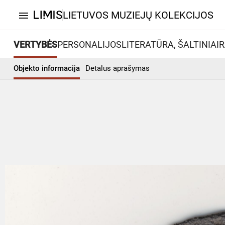
LIETUVOS MUZIEJŲ KOLEKCIJOS
menu
VERTYBĖS
PERSONALIJOS
LITERATŪRA, ŠALTINIAI
R
Objekto informacija
Detalus aprašymas