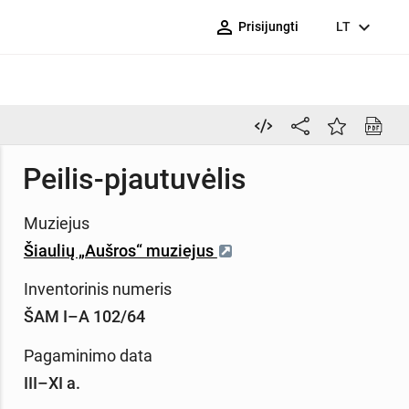
person_outline
expand_more
Prisijungti
LT
Peilis-pjautuvėlis
Muziejus
Šiaulių „Aušros“ muziejus
Inventorinis numeris
ŠAM I–A 102/64
Pagaminimo data
III–XI a.