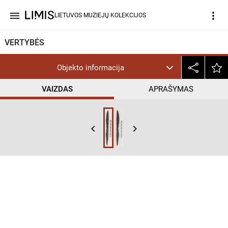
menu
more_vert
LIETUVOS MUZIEJŲ KOLEKCIJOS
VERTYBĖS
Objekto informacija
VAIZDAS
APRAŠYMAS
keyboard_arrow_left
keyboard_arrow_right