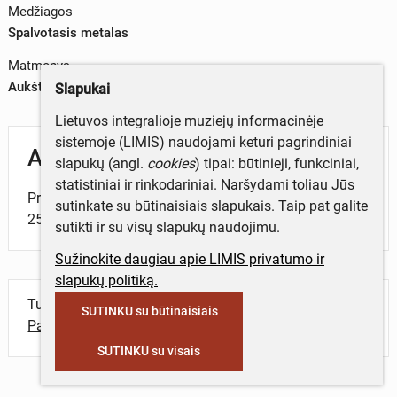
Medžiagos
Spalvotasis metalas
Matmenys
Aukštis x plotis – 2,7x2 cm
Slapukai
Lietuvos integralioje muziejų informacinėje
sistemoje (LIMIS) naudojami keturi pagrindiniai
Aprašymas
slapukų (angl.
cookies
) tipai: būtinieji, funkciniai,
statistiniai ir rinkodariniai. Naršydami toliau Jūs
Prisegamas ženklelis skirtas Lietuvos aklųjų draugijos
sutinkate su būtinaisiais slapukais. Taip pat galite
25-čiui.
sutikti ir su visų slapukų naudojimu.
Sužinokite daugiau apie LIMIS privatumo ir
slapukų politiką.
Turite daugiau informacijos apie objektą?
SUTINKU su būtinaisiais
Parašykite mums!
SUTINKU su visais