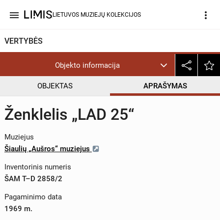
menu
more_vert
LIETUVOS MUZIEJŲ KOLEKCIJOS
VERTYBĖS
Objekto informacija
OBJEKTAS
APRAŠYMAS
Ženklelis „LAD 25“
Muziejus
Šiaulių „Aušros“ muziejus
Inventorinis numeris
ŠAM T–D 2858/2
Pagaminimo data
1969 m.