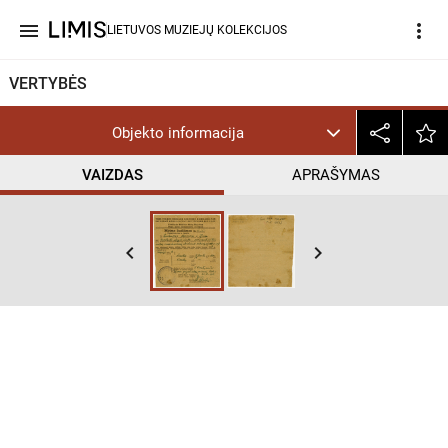
menu
more_vert
LIETUVOS MUZIEJŲ KOLEKCIJOS
VERTYBĖS
Objekto informacija
VAIZDAS
APRAŠYMAS
keyboard_arrow_left
keyboard_arrow_right