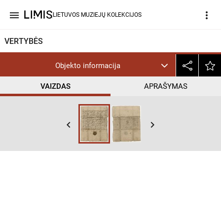
menu
more_vert
LIETUVOS MUZIEJŲ KOLEKCIJOS
VERTYBĖS
Objekto informacija
VAIZDAS
APRAŠYMAS
keyboard_arrow_left
keyboard_arrow_right