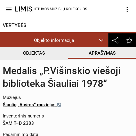
menu
more_vert
LIETUVOS MUZIEJŲ KOLEKCIJOS
VERTYBĖS
Objekto informacija
OBJEKTAS
APRAŠYMAS
Medalis „P.Višinskio viešoji
biblioteka Šiauliai 1978“
Muziejus
Šiaulių „Aušros“ muziejus
Inventorinis numeris
ŠAM T–D 2303
Pagaminimo data