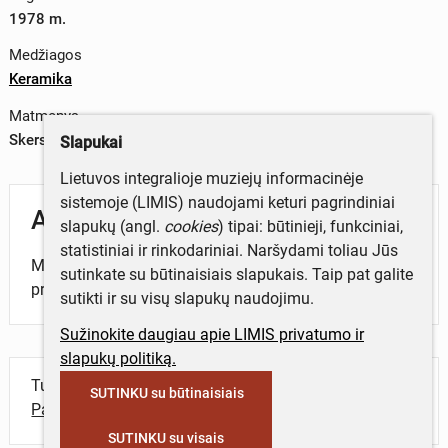
1978 m.
Medžiagos
Keramika
Matmenys
Skersmuo – 8,5 cm
Slapukai
Lietuvos integralioje muziejų informacinėje
sistemoje (LIMIS) naudojami keturi pagrindiniai
Aprašymas
slapukų (angl.
cookies
) tipai: būtinieji, funkciniai,
statistiniai ir rinkodariniai. Naršydami toliau Jūs
Medalis skirtas P.Višinskio bibliotekos atidarymo
sutinkate su būtinaisiais slapukais. Taip pat galite
progai.
sutikti ir su visų slapukų naudojimu.
Sužinokite daugiau apie LIMIS privatumo ir
slapukų politiką.
Turite daugiau informacijos apie objektą?
SUTINKU su būtinaisiais
Parašykite mums!
SUTINKU su visais