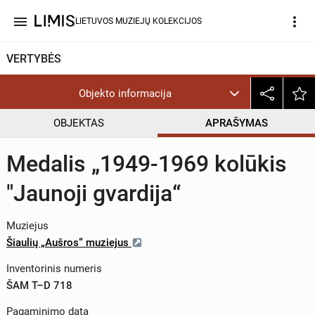
menu
more_vert
LIETUVOS MUZIEJŲ KOLEKCIJOS
VERTYBĖS
Objekto informacija
OBJEKTAS
APRAŠYMAS
Medalis „1949-1969 kolūkis
"Jaunoji gvardija“
Muziejus
Šiaulių „Aušros“ muziejus
Inventorinis numeris
ŠAM T–D 718
Pagaminimo data