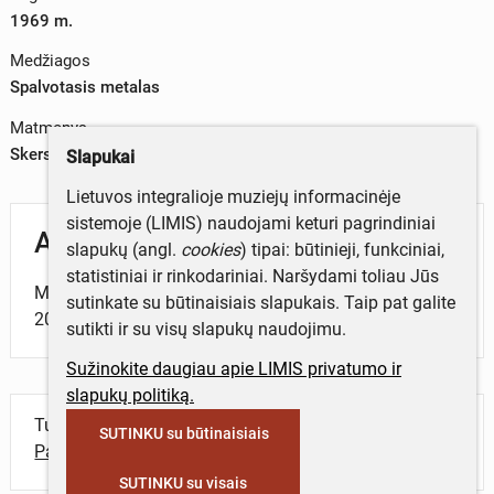
1969 m.
Medžiagos
Spalvotasis metalas
Matmenys
Skersmuo – 9,3 cm
Slapukai
Lietuvos integralioje muziejų informacinėje
sistemoje (LIMIS) naudojami keturi pagrindiniai
Aprašymas
slapukų (angl.
cookies
) tipai: būtinieji, funkciniai,
statistiniai ir rinkodariniai. Naršydami toliau Jūs
Medalis skirtas Šiaulių raj. kolūkio „Jaunoji gvardija"
sutinkate su būtinaisiais slapukais. Taip pat galite
20-mečiui.
sutikti ir su visų slapukų naudojimu.
Sužinokite daugiau apie LIMIS privatumo ir
slapukų politiką.
Turite daugiau informacijos apie objektą?
SUTINKU su būtinaisiais
Parašykite mums!
SUTINKU su visais