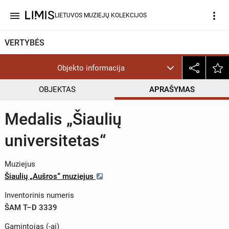
menu
more_vert
LIETUVOS MUZIEJŲ KOLEKCIJOS
VERTYBĖS
Objekto informacija
OBJEKTAS
APRAŠYMAS
Medalis „Šiaulių
universitetas“
Muziejus
Šiaulių „Aušros“ muziejus
Inventorinis numeris
ŠAM T–D 3339
Gamintojas (-ai)