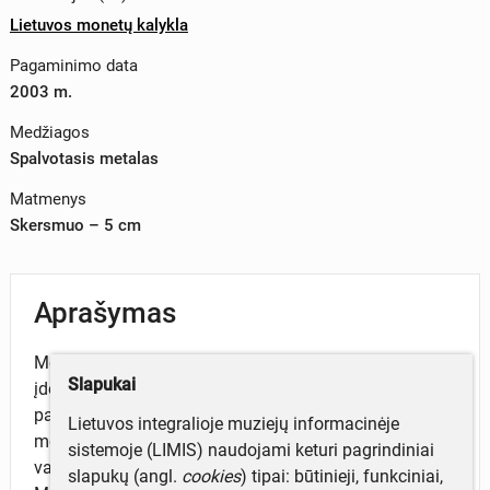
Lietuvos monetų kalykla
Pagaminimo data
2003 m.
Medžiagos
Spalvotasis metalas
Matmenys
Skersmuo – 5 cm
Aprašymas
Metalinis, apvalus, bronzos spalvos medalis, kuris
Slapukai
įdėtas į rudos spalvos odinę dėžutę. Averse
pavaizduotas Šiaulių universiteto herbas (skyde –
Lietuvos integralioje muziejų informacinėje
meška, apvaizdos akis ir knyga), aplink laurų lapų
sistemoje (LIMIS) naudojami keturi pagrindiniai
vainikas ir užrašas: „ŠIAULIŲ UNIVERSITETAS“.
slapukų (angl.
cookies
) tipai: būtinieji, funkciniai,