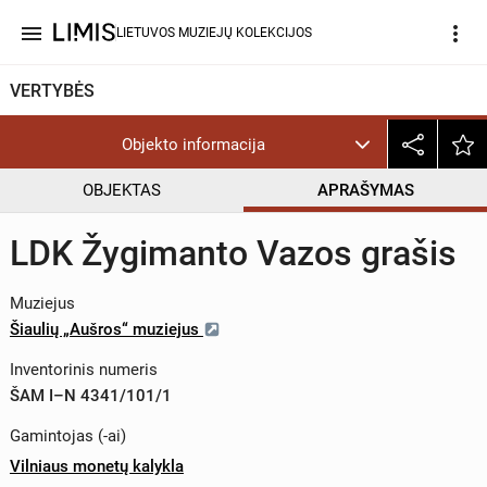
menu
more_vert
LIETUVOS MUZIEJŲ KOLEKCIJOS
VERTYBĖS
Objekto informacija
OBJEKTAS
APRAŠYMAS
LDK Žygimanto Vazos grašis
Muziejus
Šiaulių „Aušros“ muziejus
Inventorinis numeris
ŠAM I–N 4341/101/1
Gamintojas (-ai)
Vilniaus monetų kalykla