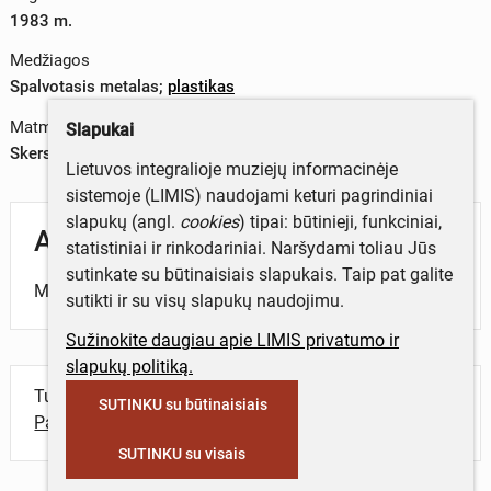
1983 m.
Medžiagos
Spalvotasis metalas
;
plastikas
Matmenys
Slapukai
Skersmuo – 6 cm
Lietuvos integralioje muziejų informacinėje
sistemoje (LIMIS) naudojami keturi pagrindiniai
slapukų (angl.
cookies
) tipai: būtinieji, funkciniai,
Aprašymas
statistiniai ir rinkodariniai. Naršydami toliau Jūs
sutinkate su būtinaisiais slapukais. Taip pat galite
Medalis skirtas „Lituanikos" didvyriams atminti.
sutikti ir su visų slapukų naudojimu.
Sužinokite daugiau apie LIMIS privatumo ir
slapukų politiką.
Turite daugiau informacijos apie objektą?
SUTINKU su būtinaisiais
Parašykite mums!
SUTINKU su visais