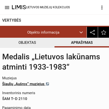
menu
more_vert
LIETUVOS MUZIEJŲ KOLEKCIJOS
VERTYBĖS
Objekto informacija
OBJEKTAS
APRAŠYMAS
Medalis „Lietuvos lakūnams
atminti 1933-1983“
Muziejus
Šiaulių „Aušros“ muziejus
Inventorinis numeris
ŠAM T–D 2110
Pagaminimo data