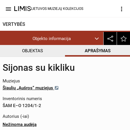
menu
more_vert
LIETUVOS MUZIEJŲ KOLEKCIJOS
VERTYBĖS
Objekto informacija
OBJEKTAS
APRAŠYMAS
Sijonas su kikliku
Muziejus
Šiaulių „Aušros“ muziejus
Inventorinis numeris
ŠAM E–O 1204/1-2
Autorius (-iai)
Nežinoma audėja