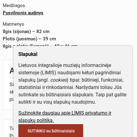
Medžiagos
Pusvilnonis audinys
Matmenys
Ilgis (sijonas) – 82 cm
Plotis (juosmuo) – 39 cm
Ilgis x plotis (liemenė) – 42 x 46 cm
Slapukai
Lietuvos integralioje muziejų informacinėje
Aprašymas
sistemoje (LIMIS) naudojami keturi pagrindiniai
slapukų (angl.
cookies
) tipai: būtinieji, funkciniai,
Sijonas su prie jo prisiūta liemene - „kikliku“. Sijonas
statistiniai ir rinkodariniai. Naršydami toliau Jūs
skersadryžis, trijų palų, klostytas. Liemenės dalis su
sutinkate su būtinaisiais slapukais. Taip pat galite
pamušalu.
sutikti ir su visų slapukų naudojimu.
Sužinokite daugiau apie LIMIS privatumo ir
slapukų politiką.
Turite daugiau informacijos apie objektą?
SUTINKU su būtinaisiais
Parašykite mums!