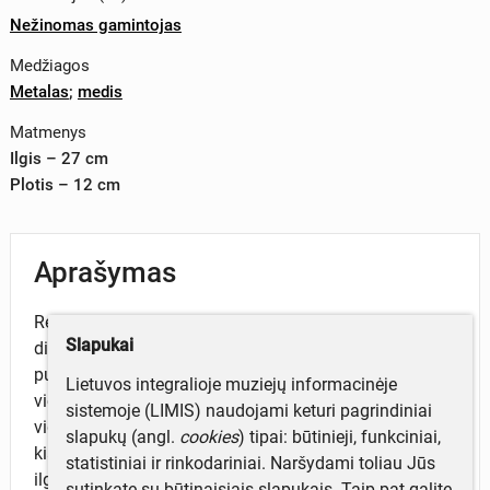
Nežinomas gamintojas
Medžiagos
Metalas
;
medis
Matmenys
Ilgis – 27 cm
Plotis – 12 cm
Aprašymas
Rėzokas medinis, naudotas kubilams – bačkoms
Slapukai
dirbtii, padarytas iš vientiso medžio tašo su
pusapvaliai nudrožtais galais ir puslankiu išlenktu
Lietuvos integralioje muziejų informacinėje
vienu kraštu su pusės apskritimo kiauryme. Pagrindo
sistemoje (LIMIS) naudojami keturi pagrindiniai
viduryje iškaltuota stačiakampė 1,5 x 1,5 cm dydžio
slapukų (angl.
cookies
) tipai: būtinieji, funkciniai,
kiaurymė geležtei įtvirtinti. Kiaurymėje įstatyta 17 cm
statistiniai ir rinkodariniai. Naršydami toliau Jūs
ilgio užlenktu galu lygiai užgaląsta geležtė. Ant
sutinkate su būtinaisiais slapukais. Taip pat galite