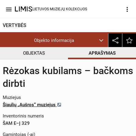
menu
more_vert
LIETUVOS MUZIEJŲ KOLEKCIJOS
VERTYBĖS
Objekto informacija
OBJEKTAS
APRAŠYMAS
Rėzokas kubilams – bačkoms
dirbti
Muziejus
Šiaulių „Aušros“ muziejus
Inventorinis numeris
ŠAM E–Į 329
Gamintojas (-ai)