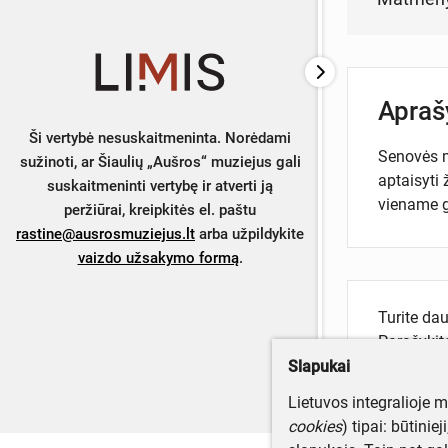
Apra
Ši vertybė nesuskaitmeninta. Norėdami
Senovės m
sužinoti, ar Šiaulių „Aušros“ muziejus gali
aptaisyti 
suskaitmeninti vertybę ir atverti ją
viename 
peržiūrai, kreipkitės el. paštu
rastine@ausrosmuziejus.lt
arba užpildykite
vaizdo užsakymo formą
.
Turite da
Parašyki
Slapukai
Lietuvos integralioje 
cookies
) tipai: būtinie