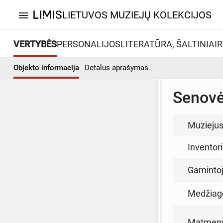
LIETUVOS MUZIEJŲ KOLEKCIJOS
menu
VERTYBĖS
PERSONALIJOS
LITERATŪRA, ŠALTINIAI
R
Objekto informacija
Detalus aprašymas
Senovė
Muzieju
Inventor
Gamintoja
Medžiag
Matmen