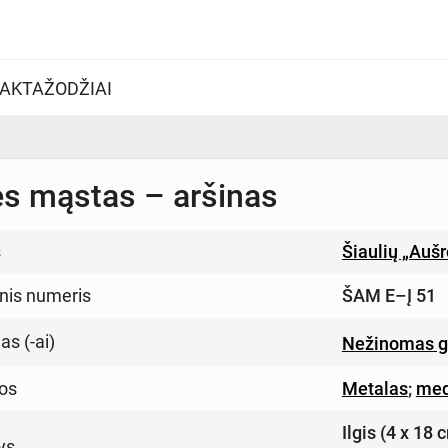
AKTAŽODŽIAI
s mąstas – aršinas
s
Šiaulių „Auš
inis numeris
ŠAM E–Į 51
s (-ai)
Nežinomas g
os
Metalas
;
med
Ilgis (4 x 18
ys