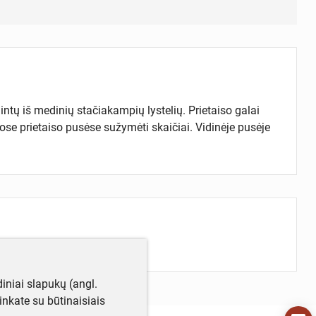
tų iš medinių stačiakampių lystelių. Prietaiso galai
jose prietaiso pusėse sužymėti skaičiai. Vidinėje pusėje
iniai slapukų (angl.
utinkate su būtinaisiais