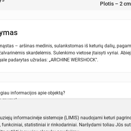
Plotis – 2 cm
šymas
ąstas – aršinas medinis, sulankstomas iš keturių dalių, pagamin
žalvarinėmis skardelėmis. Sulenkimo vietose įtaisyti vyriai. Abie
gale padarytas užrašas: „ARCHINE WERSHOCK".
ugiau informacijos apie objektą?
te mums!
muziejų informacinėje sistemoje (LIMIS) naudojami keturi pagrind
ji, funkciniai, statistiniai ir rinkodariniai. Naršydami toliau Jūs s