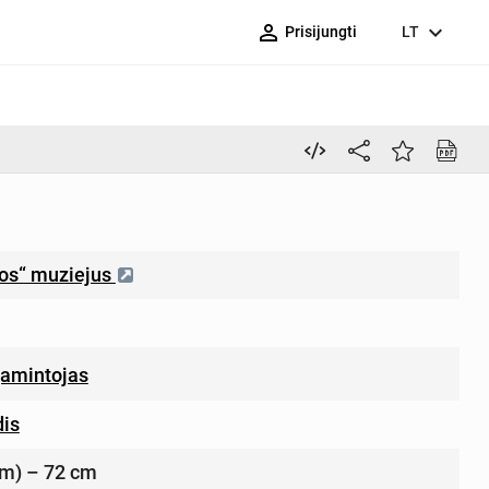
person_outline
expand_more
Prisijungti
LT
ros“ muziejus
amintojas
is
 cm) – 72 cm