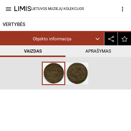
menu
more_vert
LIETUVOS MUZIEJŲ KOLEKCIJOS
VERTYBĖS
Objekto informacija
VAIZDAS
APRAŠYMAS