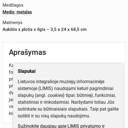
Medžiagos
Medis
;
metalas
Matmenys
Aukštis x plotis x ilgis – 3,5 x 24 x 68,5 cm
Aprašymas
Kanklės, namų darbo, netaisyklingos trapecijos
Slapukai
formos, dvylikos stygų, plokščiadugnės. Deka prikalta
prie šonų metalinėmis vinutėmis, o apatinė dalis
Lietuvos integralioje muziejų informacinėje
priklijuota. Platusis galas nurėžtas stačiu kampu, jame
sistemoje (LIMIS) naudojami keturi pagrindiniai
dvi metalinio virbalo kilpos. Plonasis galas įžambus,
slapukų (angl.
cookies
) tipai: būtinieji, funkciniai,
jame dvylika skylučių stygų varžikliams, likęs tik
statistiniai ir rinkodariniai. Naršydami toliau Jūs
vienas nulūžęs. Viršutinėje dekoje dvi rezonansinės
sutinkate su būtinaisiais slapukais. Taip pat galite
kiaurymės - keturlapė ir šešialapė stiluozuota gėlė.
sutikti ir su visų slapukų naudojimu.
Sužinokite daugiau apie LIMIS privatumo ir