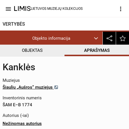
menu
more_vert
LIETUVOS MUZIEJŲ KOLEKCIJOS
VERTYBĖS
Objekto informacija
OBJEKTAS
APRAŠYMAS
Kanklės
Muziejus
Šiaulių „Aušros“ muziejus
Inventorinis numeris
ŠAM E–B 1774
Autorius (-iai)
Nežinomas autorius