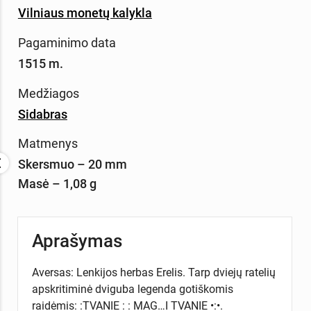
Vilniaus monetų kalykla
Pagaminimo data
1515 m.
Medžiagos
Sidabras
Matmenys
Skersmuo – 20 mm
Masė – 1,08 g
Aprašymas
Aversas: Lenkijos herbas Erelis. Tarp dviejų ratelių
apskritiminė dviguba legenda gotiškomis
raidėmis: :TVANIE : : MAG…I TVANIE •:•.