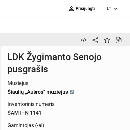
person_outline
expand_more
Prisijungti
LT
LDK Žygimanto Senojo
pusgrašis
Muziejus
Šiaulių „Aušros“ muziejus
Inventorinis numeris
ŠAM I–N 1141
Gamintojas (-ai)