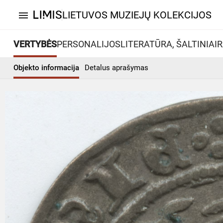
LIETUVOS MUZIEJŲ KOLEKCIJOS
menu
VERTYBĖS
PERSONALIJOS
LITERATŪRA, ŠALTINIAI
R
Objekto informacija
Detalus aprašymas