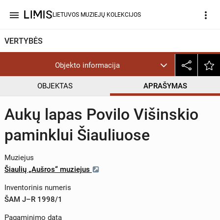
menu
more_vert
LIETUVOS MUZIEJŲ KOLEKCIJOS
VERTYBĖS
Objekto informacija
OBJEKTAS
APRAŠYMAS
Aukų lapas Povilo Višinskio
paminklui Šiauliuose
Muziejus
Šiaulių „Aušros“ muziejus
Inventorinis numeris
ŠAM J–R 1998/1
Pagaminimo data