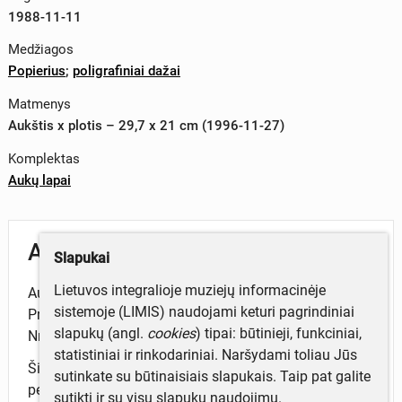
1988-11-11
Medžiagos
Popierius
;
poligrafiniai dažai
Matmenys
Aukštis x plotis – 29,7 x 21 cm (1996-11-27)
Komplektas
Aukų lapai
Aprašymas
Slapukai
Lietuvos integralioje muziejų informacinėje
Aukų lapas Nr. 000006. 17 aukotojų paaukojo 78 rub.
sistemoje (LIMIS) naudojami keturi pagrindiniai
Prie jo priklijuoti antspauduoti kvitas Nr. 404 ir orderis
slapukų (angl.
cookies
) tipai: būtinieji, funkciniai,
Nr. 404, kuriais
statistiniai ir rinkodariniai. Naršydami toliau Jūs
Šiaulių mokytojų namai Lietuvos kultūros fondui
sutinkate su būtinaisiais slapukais. Taip pat galite
perveda surinktus pinigus.
sutikti ir su visų slapukų naudojimu.