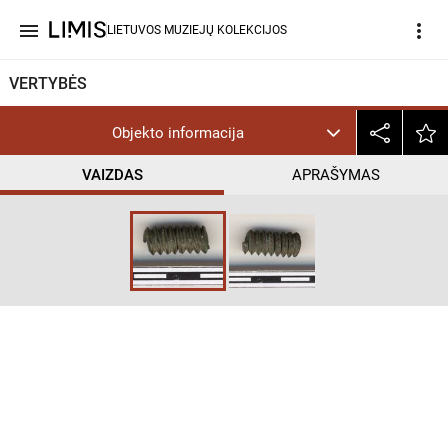
menu
more_vert
LIETUVOS MUZIEJŲ KOLEKCIJOS
VERTYBĖS
Objekto informacija
VAIZDAS
APRAŠYMAS