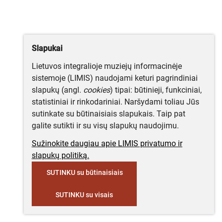
Slapukai
Lietuvos integralioje muziejų informacinėje
sistemoje (LIMIS) naudojami keturi pagrindiniai
slapukų (angl.
cookies
) tipai: būtinieji, funkciniai,
statistiniai ir rinkodariniai. Naršydami toliau Jūs
sutinkate su būtinaisiais slapukais. Taip pat
galite sutikti ir su visų slapukų naudojimu.
Sužinokite daugiau apie LIMIS privatumo ir
slapukų politiką.
SUTINKU su būtinaisiais
SUTINKU su visais