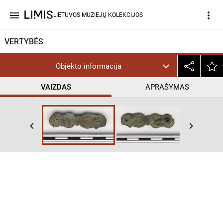
menu
more_vert
LIETUVOS MUZIEJŲ KOLEKCIJOS
VERTYBĖS
Objekto informacija
VAIZDAS
APRAŠYMAS
keyboard_arrow_left
keyboard_arrow_right