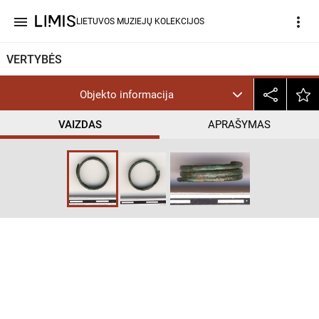
menu
more_vert
LIETUVOS MUZIEJŲ KOLEKCIJOS
VERTYBĖS
Objekto informacija
VAIZDAS
APRAŠYMAS